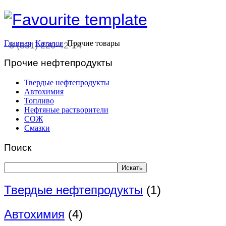
Главная
Каталог
Прочие товары
8 (831) 220-42-14
Прочие нефтепродукты
Твердые нефтепродукты
Автохимия
Топливо
Нефтяные растворители
СОЖ
Смазки
Поиск
Искать
Твердые нефтепродукты
(1)
Автохимия
(4)