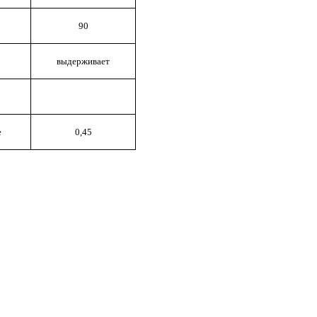
90
выдерживает
е
0,45