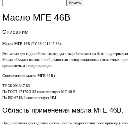
Искать
Масло МГЕ 46В
Описание
Масло МГЕ 46В
(ТУ 38 001347-83).
Это масло для гидрообъемных передач, вырабатывают на базе индустриальн
Масло обладает высокой стабильностью эксплуатационных (вязкостных, прот
применяемым в гидроприводе.
Соответствия м
асла МГЕ 46В
:
ТУ 38 001347-83
По ГОСТ 17479.3-85 соответствует МГ-46-В
По ISO 6743/4 соответствует НМ
Область применения масла МГЕ 46В.
Предназначено для гидравлических систем (гидростатического привода) сел