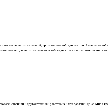
ых масел с антиокислительной, противоизносной, депрессорной и антипенной 
ивоизносных, антиокислительных) свойств, не агрессивно по отношению к ма
ьскохозяйственной и другой техники, работающей при давлении до 35 Мпа с к