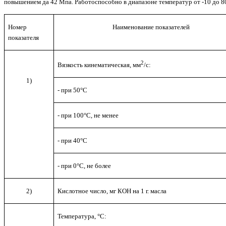
повышением да 42 Мпа. Работоспособно в диапазоне температур от -10 до 8
Номер
Наименование показателей
показателя
2
Вязкость кинематическая, мм
/с:
1)
- при 50°С
- при 100°С, не менее
- при 40°С
- при 0°С, не более
2)
Кислотное число, мг КОН на 1 г. масла
Температура, °С: