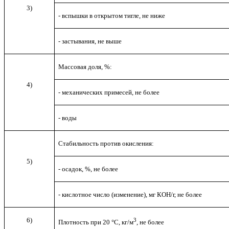
3)
- вспышки в открытом тигле, не ниже
- застывания, не выше
Массовая доля, %:
4)
- механических примесей, не более
- воды
Стабильность против окисления:
5)
- осадок, %, не более
- кислотное число (изменение), мг КОН/г, не более
6)
3
Плотность при 20 °С, кг/м
, не более