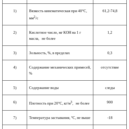
1)
Вязкость кинематическая при 40°С,
61,2-74,8
2
мм
/с
2)
Кислотное число, мг КОН на 1 г
1,2
масла, не более
3)
Зольность, %, в пределах
0,3
4)
Содержание механических примесей,
отсутствие
%
5)
Содержание воды
следы
6)
900
3
Плотность при 20°С, кг/м
, не более
7)
Температура застывания, °С, не выше
-18