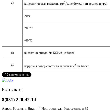
а)
2
кинематическая вязкость, мм
/с, не более, при температуре:
20°С
200°С
-60°С
б)
кислотное число, мг КОН/г, не более
в)
2
коррозия поверхности металлов, г/м
, не более
Контакты
8(831) 220-42-14
Адрес: Россия, г. Нижний Новгород, ул. Федосеенко, д.39