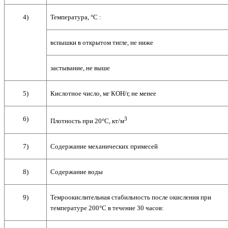
4)
Температура, °С :
вспышки в открытом тигле, не ниже
застывание, не выше
5)
Кислотное число, мг КОН/г, не менее
6)
3
Плотность при 20°С, кт/м
7)
Содержание механических примесей
8)
Содержание воды
9)
Темроокислительная стабильность после окисления при
температуре 200°С в течение 30 часов: