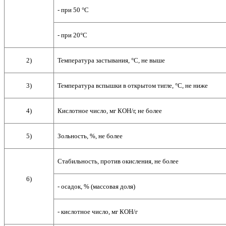
- при 50 °С
- при 20°С
2)
Температура застывания, °С, не выше
3)
Температура вспышки в открытом тигле, °С, не ниже
4)
Кислотное число, мг КОН/г, не более
5)
Зольность, %, не более
Стабильность, против окисления, не более
6)
- осадок, % (массовая доля)
- кислотное число, мг КОН/г