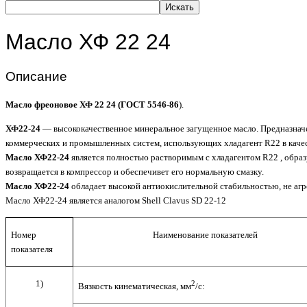
Искать
Масло ХФ 22 24
Описание
Масло фреоновое ХФ 22 24 (ГОСТ 5546-86
).
ХФ22-24
— высококачественное минеральное загущенное масло. Предназнач
коммерческих и промышленных систем, использующих хладагент R22 в качес
Масло ХФ22-24
является полностью растворимым с хладагентом R22 , обра
возвращается в компрессор и обеспечивет его нормальную смазку.
Масло ХФ22-24
обладает высокой антиокислительной стабильностью, не аг
Масло ХФ22-24 является аналогом Shell Clavus SD 22-12
Номер
Наименование показателей
показателя
1)
2
Вязкость
кинематическая, мм
/с: