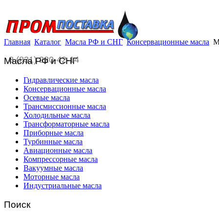
Главная
Каталог
Масла РФ и СНГ
Консервационные масла
М
8 (831) 220-42-14
Масла РФ и СНГ
Гидравлические масла
Консервационные масла
Осевые масла
Трансмиссионные масла
Холодильные масла
Трансформаторные масла
Приборные масла
Турбинные масла
Авиационные масла
Компрессорные масла
Вакуумные масла
Моторные масла
Индустриальные масла
Поиск