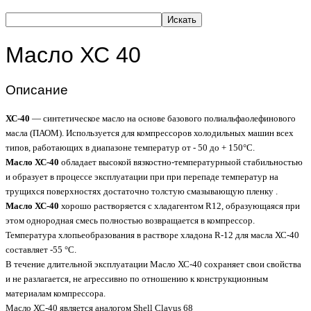
Искать
Масло ХС 40
Описание
ХС-40
— синтетическое масло на основе базового полиальфаолефинового
масла (ПАОМ). Используется для компрессоров холодильных машин всех
типов, работающих в диапазоне температур от - 50 до + 150°С.
Масло ХС-40
обладает высокой вязкостно-температурныой стабильностью
и образует в процессе эксплуатации при при перепаде температур на
трущихся поверхностях достаточно толстую смазывающую пленку .
Масло ХС-40
хорошо растворяется с хладагентом R12, образующаяся при
этом однородная смесь полностью возвращается в компрессор.
Температура хлопьеобразования в растворе хладона R-12 для масла ХС-40
составляет -55 °С.
В течение длительной эксплуатации Масло ХС-40 сохраняет свои свойства
и не разлагается, не агрессивно по отношению к конструкционным
материалам компрессора.
Масло ХС-40 является аналогом Shell Clavus 68