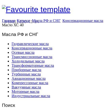
Главная
Каталог
Масла РФ и СНГ
Консервационные масла
8 (831) 220-42-14
Масло ХС 40
Масла РФ и СНГ
Гидравлические масла
Консервационные масла
Осевые масла
Трансмиссионные масла
Холодильные масла
Трансформаторные масла
Приборные масла
Турбинные масла
Авиационные масла
Компрессорные масла
Вакуумные масла
Моторные масла
Индустриальные масла
Поиск