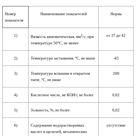
Номер
Наименование показателей
Норма
показателя
1)
от 37 до 42
2
Вязкость кинематическая, мм
/с, при
температуре 50°С, не менее
2)
Температура застывания, °С, не выше
-45
3)
Температура вспышки в открытом
200
тигле, °С, не ниже
4)
Кислотное число, мг КОН/г, не более
0,02
5)
Зольность, %, не более
0,02
6)
Содержание водорастворимых
отсутствие
кислот и щелочей, механических