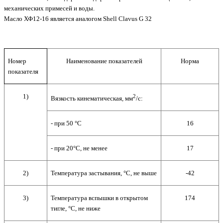
механических примесей и воды.
Масло ХФ12-16 является аналогом Shell Clavus G 32
Номер
Наименование показателей
Норма
показателя
1)
2
Вязкость кинематическая, мм
/с:
- при 50
°
С
16
- при 20
°
С, не менее
17
2)
Температура застывания, °С, не выше
-42
3)
Температура вспышки в открытом
174
тигле, °С, не ниже