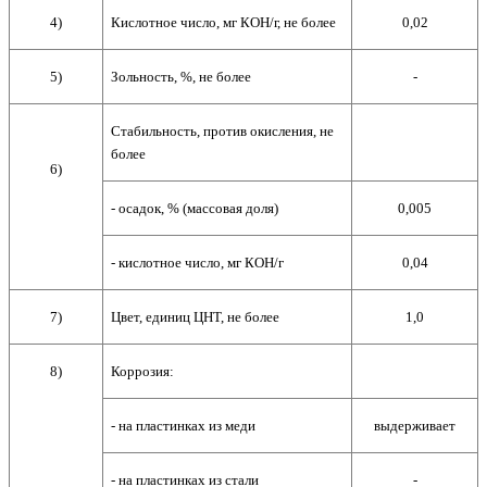
4)
Кислотное число, мг КОН/г, не более
0,02
5)
Зольность, %, не более
-
Стабильность, против окисления, не
более
6)
- осадок, % (массовая доля)
0,005
- кислотное число, мг КОН/г
0,04
7)
Цвет, единиц ЦНТ, не более
1,0
8)
Коррозия:
- на пластинках из меди
выдерживает
- на пластинках из стали
-