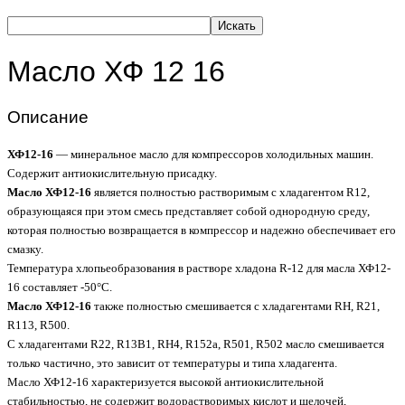
Искать
Масло ХФ 12 16
Описание
ХФ12-16
— минеральное масло для компрессоров холодильных машин.
Содержит антиокислительную присадку.
Масло ХФ12-16
является полностью растворимым с хладагентом R12,
образующаяся при этом смесь представляет собой однородную среду,
которая полностью возвращается в компрессор и надежно обеспечивает его
смазку.
Температура хлопьеобразования в растворе хладона R-12 для масла ХФ12-
16 составляет -50°С.
Масло ХФ12-16
также полностью смешивается с хладагентами RH, R21,
R113, R500.
С хладагентами R22, R13B1, RH4, R152a, R501, R502 масло смешивается
только частично, это зависит от температуры и типа хладагента.
Масло ХФ12-16 характеризуется высокой антиокислительной
стабильностью, не содержит водорастворимых кислот и щелочей,