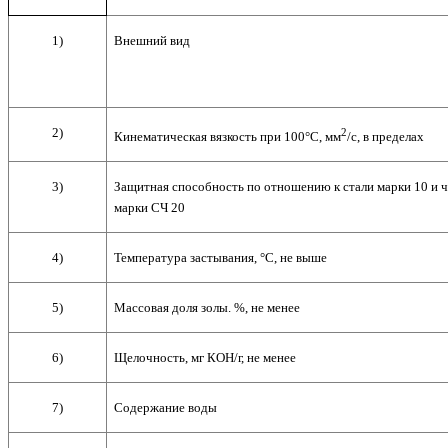
1)
Внешний вид
2)
2
Кинематическая вязкость при 100
°С, мм
/с, в пределах
3)
Защитная способность по отношению к стали марки 10 и 
марки СЧ 20
4)
Температура застывания,
°С, не выше
5)
Массовая доля золы. %, не менее
6)
Щелочность, мг КОН/г, не менее
7)
Содержание воды