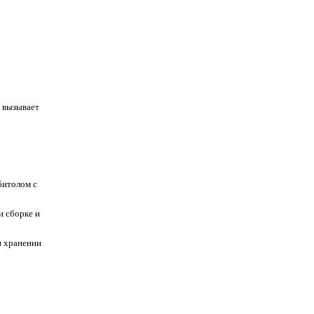
е вызывает
битолом с
и сборке и
и хранении