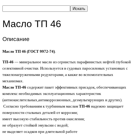
Искать
Масло ТП 46
Описание
Масло ТП 46 (ГОСТ 9972-74)
.
ТП-46
— минеральное масло из сернистых парафинистых нефтей глубокой
селективной очистки. Используется в судовых паросиловых установках с
тяжелонагруженными редукторами, а какже во вспомогательных
механизмах.
Масло ТП-46
содержит пакет эффективных присадок, обеспечивающих
комплекс необходимых эксплуатационных характеристик
(антиокислительных,антикоррозионных, деэмульгирующих и других).
Согласно требованиям к турбинным маслам
ТП-46
надежно защищает
поверхности стальных деталей от коррозии;
имеет высокую стабильность против окисления;
не образует стойкой эмульсии с водой;
не выделяет осадков при длительной работе