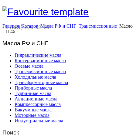
Главная
Каталог
Масла РФ и СНГ
Трансмиссионные
Масло
8 (831) 220-42-14
ТП 46
Масла РФ и СНГ
Гидравлические масла
Консервационные масла
Осевые масла
Трансмиссионные масла
Холодильные масла
Трансформаторные масла
Приборные масла
Турбинные масла
Авиационные масла
Компрессорные масла
Вакуумные масла
Моторные масла
Индустриальные масла
Поиск