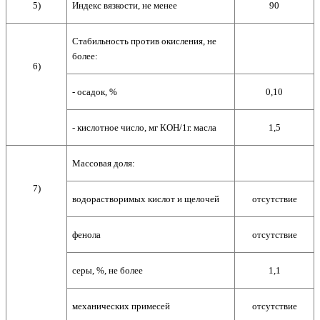
5)
Индекс вязкости, не менее
90
Стабильность против окисления, не
более:
6)
- осадок, %
0,10
- кислотное число, мг КОН/1г. масла
1,5
Массовая доля:
7)
водорастворимых кислот и щелочей
отсутствие
фенола
отсутствие
серы, %, не более
1,1
механических примесей
отсутствие