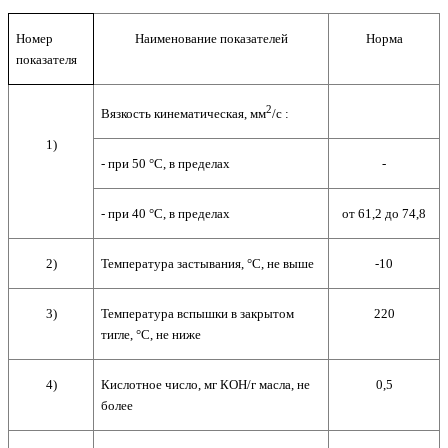
Номер
Наименование показателей
Норма
показателя
2
Вязкость кинематическая, мм
/с :
1)
- при 50 °С, в пределах
-
- при 40 °С, в пределах
от 61,2 до 74,8
2)
Температура застывания, °С, не выше
-10
3)
Температура вспышки в закрытом
220
тигле, °С, не ниже
4)
Кислотное число, мг КОН/г масла, не
0,5
более