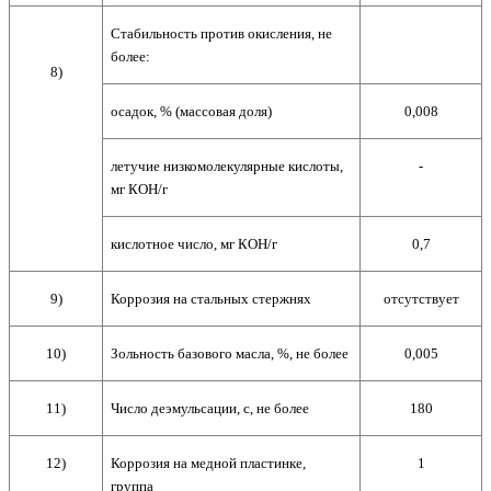
Стабильность против окисления, не
более:
8)
осадок, % (массовая доля)
0,008
летучие низкомолекулярные кислоты,
-
мг КОН/г
кислотное число, мг КОН/г
0,7
9)
Коррозия на стальных стержнях
отсутствует
10)
Зольность базового масла, %, не более
0,005
11)
Число деэмульсации, с, не более
180
12)
Коррозия на медной пластинке,
1
группа