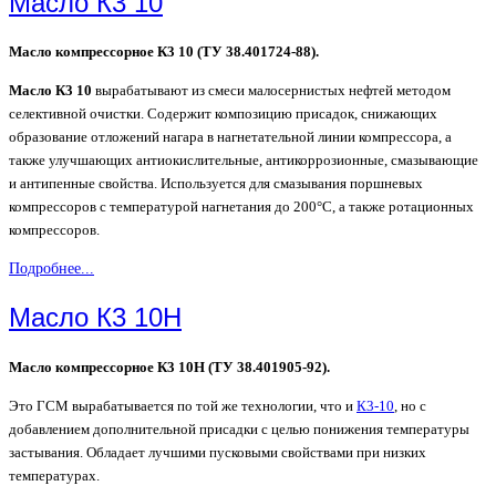
Масло К3 10
Масло компрессорное К3 10 (ТУ 38.401724-88).
Масло К3 10
вырабатывают из смеси малосернистых нефтей методом
селективной очистки. Содержит композицию присадок, снижающих
образование отложений нагара в нагнетательной линии компрессора, а
также улучшающих антиокислительные, антикоррозионные, смазывающие
и антипенные свойства. Используется для смазывания поршневых
компрессоров с температурой нагнетания до 200°С, а также ротационных
компрессоров.
Подробнее...
Масло К3 10Н
Масло компрессорное К3 10Н (ТУ 38.401905-92).
Это ГСМ вырабатывается по той же технологии, что и
К3-10
, но с
добавлением дополнительной присадки с целью понижения температуры
застывания. Обладает лучшими пусковыми свойствами при низких
температурах.