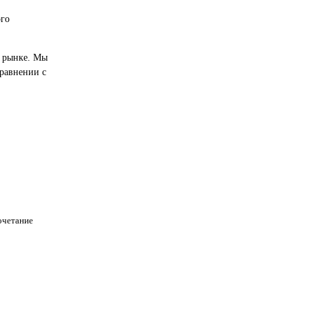
ого
м рынке. Мы
равнении с
очетание