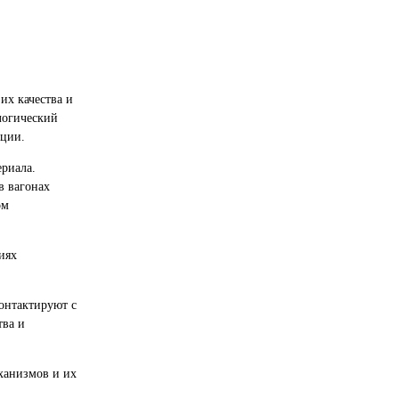
 их качества и
логический
ации.
риала.
в вагонах
ом
иях
онтактируют с
тва и
еханизмов и их