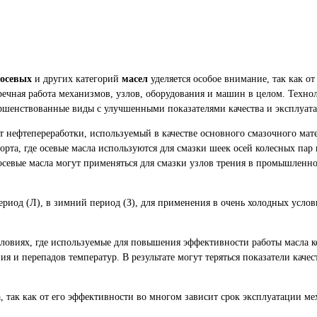
осевых
и других категорий
масел
уделяется особое внимание, так как от
ечная работа механизмов, узлов, оборудования и машин в целом. Техно
ершенствованные виды с улучшенными показателями качества и эксплуат
нефтепереработки, используемый в качестве основного смазочного мате
та, где осевые масла используются для смазки шеек осей колесных пар 
севые масла могут применяться для смазки узлов трения в промышленн
период (Л), в зимний период (З), для применения в очень холодных услов
словиях, где используемые для повышения эффективности работы масла к
я и перепадов температур. В результате могут теряться показатели качес
, так как от его эффективности во многом зависит срок эксплуатации м